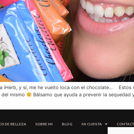
 a iHerb, y sí, me he vuelto loca con el chocolate… Estos
n del mismo
Bálsamo que ayuda a prevenir la sequedad y 
OS DE BELLEZA
SOBRE MI
BLOG
MI CUENTA
CONTAC