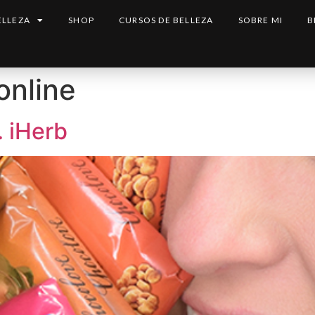
ELLEZA
SHOP
CURSOS DE BELLEZA
SOBRE MI
B
online
… iHerb