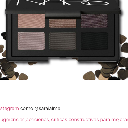
nstagram
como @saraialma
gerencias,peticiones, criticas constructivas para mejorar