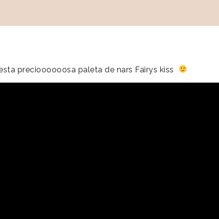
é esta precioooooosa paleta de nars Fairys kiss