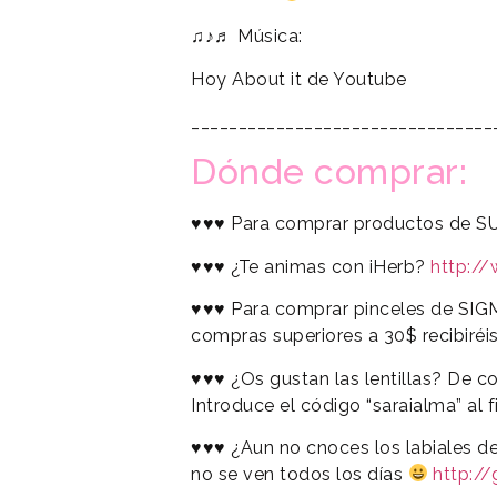
♫♪♬ Música:
Hoy About it de Youtube
________________________________
Dónde comprar:
♥♥♥ Para comprar productos de S
♥♥♥ ¿Te animas con iHerb?
http:/
♥♥♥ Para comprar pinceles de SIGM
compras superiores a 30$ recibiréis
♥♥♥ ¿Os gustan las lentillas? De co
Introduce el código “saraialma” al f
♥
♥
♥
¿Aun no cnoces los labiales d
no se ven todos los días
http:/