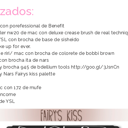
izados:
con porefessional de Benefit
er nw20 de mac con deluxe crease brush de real techni
 YSL con brocha de base de sisheido
e up for ever.
de riri/ mac con brocha de colorete de bobbi brown
con brocha ita de nars
y brocha 945 de bdellium tools http://goo.gl/3JsnCn
 Nars Fairys kiss palette
ac con 172 de mufe
lancome
 de YSL