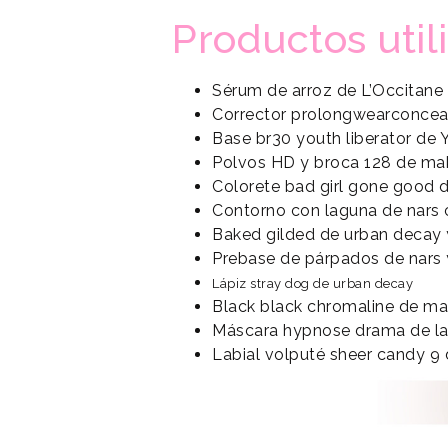
Productos util
Sérum de arroz de L’Occitane 
Corrector prolongwearconceal
Base br30 youth liberator de
Polvos HD y broca 128 de mak
Colorete bad girl gone good 
Contorno con laguna de nars 
Baked gilded de urban decay 
Prebase de párpados de nars y
Lápiz stray dog de urban decay
Black black chromaline de m
Máscara hypnose drama de 
Labial volputé sheer candy 9