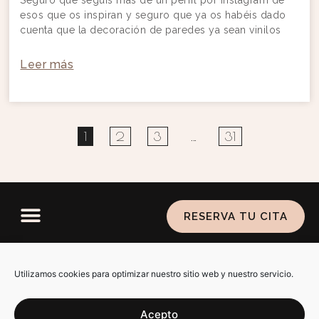
Seguro que seguís más de un perfil por instagram de
esos que os inspiran y seguro que ya os habéis dado
cuenta que la decoración de paredes ya sean vinilos
Leer más
1
2
3
…
31
RESERVA TU CITA
Política de privacidad
–
Aviso legal
–
Política de
cookies
Utilizamos cookies para optimizar nuestro sitio web y nuestro servicio.
Acepto