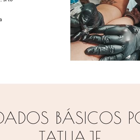
a
DADOS BÁSICOS P
TATUAJE