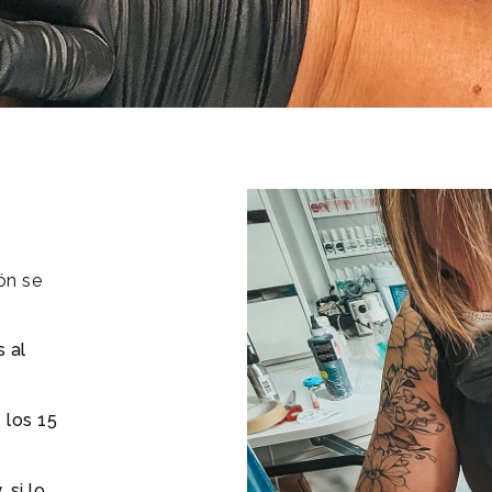
ón se
 al
 los 15
 si lo