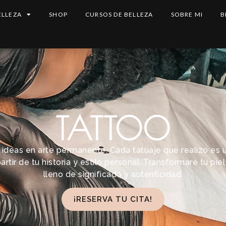
ELLEZA
SHOP
CURSOS DE BELLEZA
SOBRE MI
B
TATTOO
 ideas en arte permanente. Cada tatuaje que realizo es 
rtir de tu historia y estilo personal. Transformaré tu pie
lleno de significado y autenticidad.
¡RESERVA TU CITA!