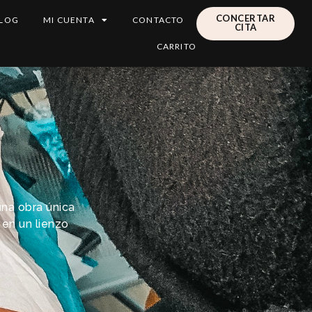
CONCERTAR
LOG
MI CUENTA
CONTACTO
CITA
CARRITO
una obra única
l en un lienzo