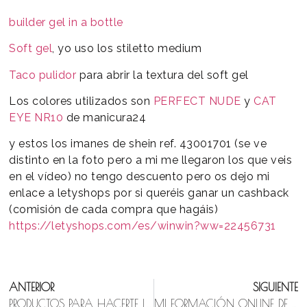
builder gel in a bottle
Soft gel
, yo uso los stiletto medium
Taco pulidor
para abrir la textura del soft gel
Los colores utilizados son
PERFECT NUDE
y
CAT
EYE NR10
de manicura24
y estos los imanes de shein ref. 43001701 (se ve
distinto en la foto pero a mi me llegaron los que veis
en el vídeo) no tengo descuento pero os dejo mi
enlace a letyshops por si queréis ganar un cashback
(comisión de cada compra que hagáis)
https://letyshops.com/es/winwin?ww=22456731
ANTERIOR
SIGUIENTE
PRODUCTOS PARA HACERTE LA MANICURA SEMIPERMANENTE
MI FORMACIÓN ONLINE DE MANICURA COMBINADA YA ES UNA REALIDAD