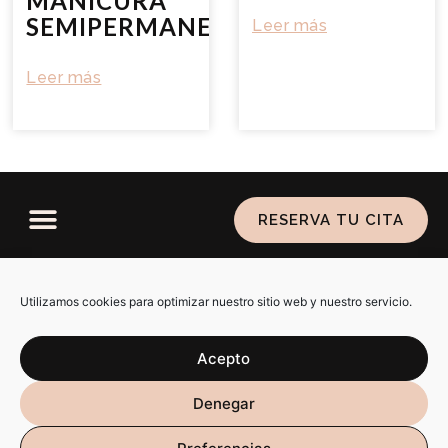
MANICURA
SEMIPERMANENTE
Leer más
Leer más
RESERVA TU CITA
Política de privacidad
–
Aviso legal
–
Política de
cookies
Utilizamos cookies para optimizar nuestro sitio web y nuestro servicio.
Acepto
SARAIALMA @ 2026 ALL RIGHTS RESERVED. DISEÑO WEB
Denegar
POR
RÚBRIKA