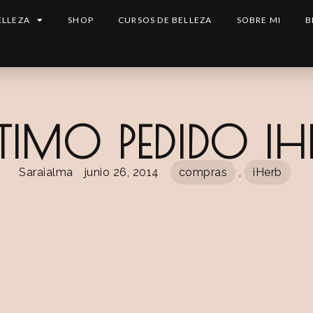
ELLEZA
SHOP
CURSOS DE BELLEZA
SOBRE MI
B
TIMO PEDIDO IH
Saraialma
junio 26, 2014
compras
,
iHerb