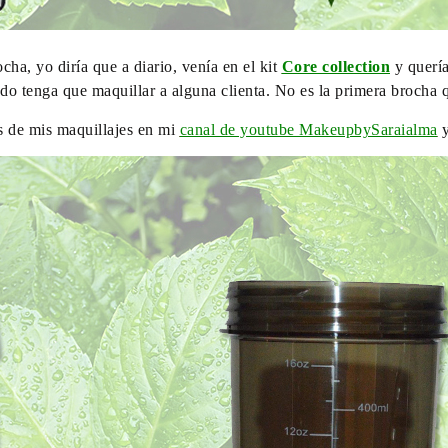
ha, yo diría que a diario, venía en el kit
Core collection
y quería
 tenga que maquillar a alguna clienta. No es la primera brocha qu
s de mis maquillajes en mi
canal de youtube MakeupbySaraialma
y