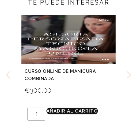
TE PUEDE INTERESAR
CURSO ONLINE DE MANICURA
MA
COMBINADA
MAQ
€
300,00
€
AÑADIR AL CARRITO