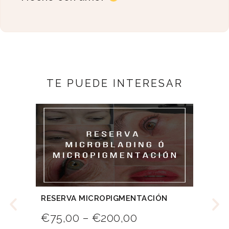
TE PUEDE INTERESAR
RESERVA MICROPIGMENTACIÓN
CU
ONL
€
75,00
–
€
200,00