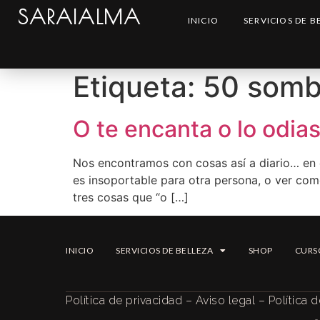
SARAIALMA
INICIO
SERVICIOS DE B
Etiqueta:
50 somb
O te encanta o lo odia
Nos encontramos con cosas así a diario… en c
es insoportable para otra persona, o ver com
tres cosas que “o […]
INICIO
SERVICIOS DE BELLEZA
SHOP
CURS
Política de privacidad
–
Aviso legal
–
Política 