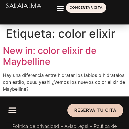
SARAIALMA
CONCERTAR CITA
Etiqueta:
color elixir
New in: color elixir de
Maybelline
Hay una diferencia entre hidratar los labios o hidratalos
con estilo, ouuu yeah! ¿Vemos los nuevos color elixir de
Maybelline?
RESERVA TU CITA
Política de privacidad
–
Aviso legal
–
Política de