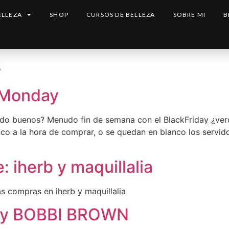
ELLEZA
SHOP
CURSOS DE BELLEZA
SOBRE MI
B
s
rMonday
ido buenos? Menudo fin de semana con el BlackFriday ¿ve
nco a la hora de comprar, o se quedan en blanco los servi
 iherb y maquillalia
s compras en iherb y maquillalia
 y BOBBI BROWN