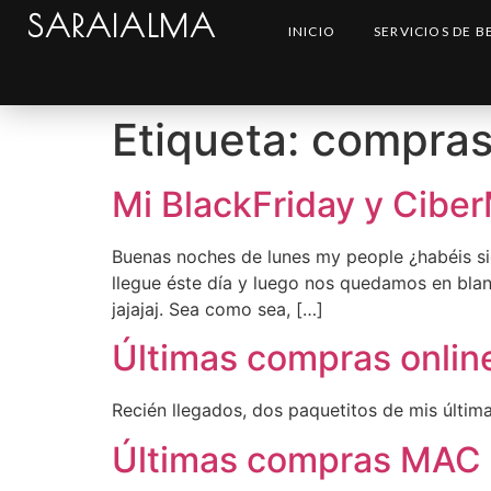
SARAIALMA
INICIO
SERVICIOS DE B
Etiqueta:
compra
Mi BlackFriday y Cibe
Buenas noches de lunes my people ¿habéis s
llegue éste día y luego nos quedamos en bla
jajajaj. Sea como sea, […]
Últimas compras online:
Recién llegados, dos paquetitos de mis última
Últimas compras MAC