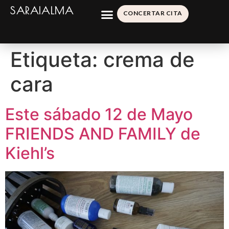
SARAIALMA
CONCERTAR CITA
Etiqueta:
crema de
cara
Este sábado 12 de Mayo
FRIENDS AND FAMILY de
Kiehl’s