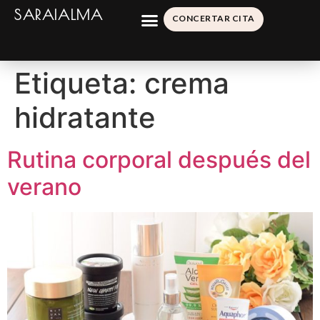
SARAIALMA
CONCERTAR CITA
Etiqueta:
crema
hidratante
Rutina corporal después del
verano