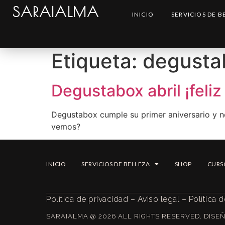
SARAIALMA
INICIO
SERVICIOS DE B
Etiqueta:
degustab
Degustabox abril ¡feliz
Degustabox cumple su primer aniversario y n
vemos?
INICIO
SERVICIOS DE BELLEZA
SHOP
CURS
Política de privacidad
–
Aviso legal
–
Política 
SARAIALMA @ 2026 ALL RIGHTS RESERVED. DIS