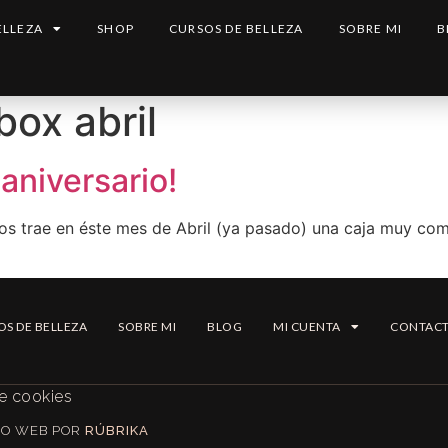
ELLEZA
SHOP
CURSOS DE BELLEZA
SOBRE MI
B
ox abril
 aniversario!
os trae en éste mes de Abril (ya pasado) una caja muy co
OS DE BELLEZA
SOBRE MI
BLOG
MI CUENTA
CONTAC
de cookies
EÑO WEB POR
RÚBRIKA