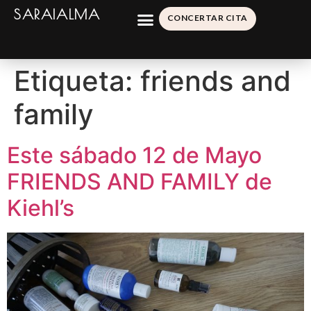
SARAIALMA
CONCERTAR CITA
Etiqueta:
friends and
family
Este sábado 12 de Mayo
FRIENDS AND FAMILY de
Kiehl’s