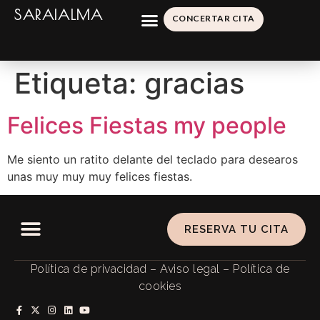
SARAIALMA
CONCERTAR CITA
Etiqueta:
gracias
Felices Fiestas my people
Me siento un ratito delante del teclado para desearos
unas muy muy muy felices fiestas.
RESERVA TU CITA
Política de privacidad
–
Aviso legal
–
Política de
cookies