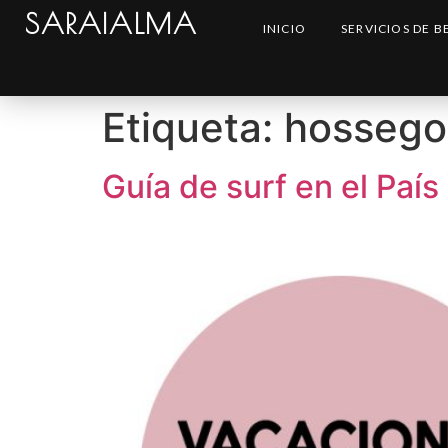
SARAIALMA
INICIO
SERVICIOS DE B
Etiqueta:
hossego
Guía de surf en el Paí