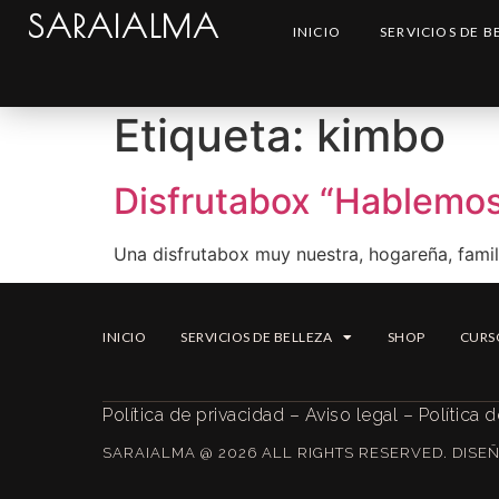
SARAIALMA
INICIO
SERVICIOS DE B
Etiqueta:
kimbo
Disfrutabox “Hablemos
Una disfrutabox muy nuestra, hogareña, famil
INICIO
SERVICIOS DE BELLEZA
SHOP
CURS
Política de privacidad
–
Aviso legal
–
Política 
SARAIALMA @ 2026 ALL RIGHTS RESERVED. DIS