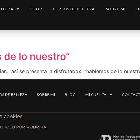
ELLEZA
SHOP
CURSOS DE BELLEZA
SOBRE MI
B
 de lo nuestro”
iar… así se presenta la disfrutabox “hablemos de lo nuestr
OS DE BELLEZA
SOBRE MI
BLOG
MI CUENTA
CONTAC
de cookies
EÑO WEB POR
RÚBRIKA