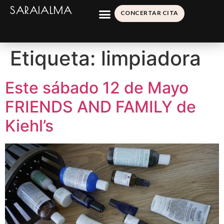
SARAIALMA
CONCERTAR CITA
Etiqueta:
limpiadora
Este sábado 12 de Mayo
FRIENDS AND FAMILY de
Kiehl’s