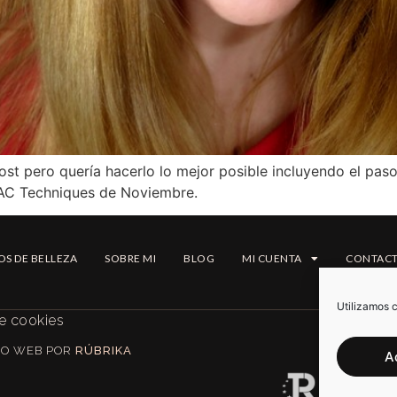
post pero quería hacerlo lo mejor posible incluyendo el pas
MAC Techniques de Noviembre.
OS DE BELLEZA
SOBRE MI
BLOG
MI CUENTA
CONTAC
Utilizamos c
de cookies
EÑO WEB POR
RÚBRIKA
A