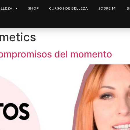
ELLEZA
SHOP
CURSOS DE BELLEZA
SOBRE MI
B
metics
 compromisos del momento