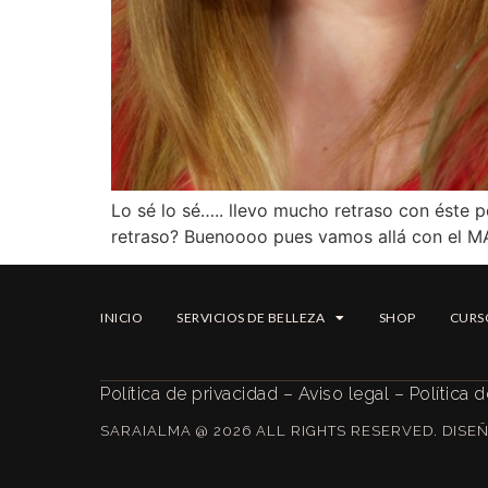
Lo sé lo sé….. llevo mucho retraso con éste 
retraso? Buenoooo pues vamos allá con el 
INICIO
SERVICIOS DE BELLEZA
SHOP
CURS
Política de privacidad
–
Aviso legal
–
Política 
SARAIALMA @ 2026 ALL RIGHTS RESERVED. DIS