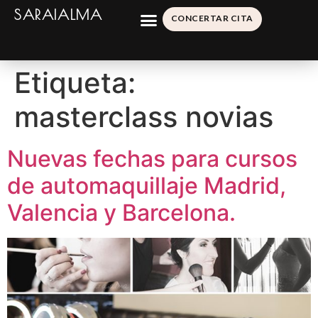
SARAIALMA
CONCERTAR CITA
Etiqueta:
masterclass novias
Nuevas fechas para cursos
de automaquillaje Madrid,
Valencia y Barcelona.