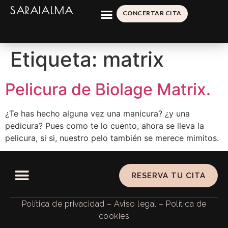
SARAIALMA
CONCERTAR CITA
Etiqueta:
matrix
Pelicura de Biolage Matrix.
¿Te has hecho alguna vez una manicura? ¿y una
pedicura? Pues como te lo cuento, ahora se lleva la
pelicura, si si, nuestro pelo también se merece mimitos.
RESERVA TU CITA
Política de privacidad
–
Aviso legal
–
Política de
cookies