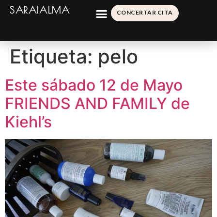
SARAIALMA
CONCERTAR CITA
Etiqueta:
pelo
Este sábado 12 de Mayo
FRIENDS AND FAMILY de
Kiehl’s