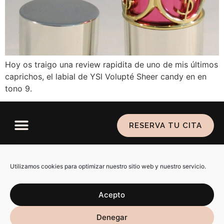
Hoy os traigo una review rapidita de uno de mis últimos
caprichos, el labial de YSl Volupté Sheer candy en en
tono 9.
RESERVA TU CITA
Política de privacidad
–
Aviso legal
–
Política de
cookies
Utilizamos cookies para optimizar nuestro sitio web y nuestro servicio.
Acepto
SARAIALMA @ 2026 ALL RIGHTS RESERVED. DISEÑO WEB
Denegar
POR
RÚBRIKA