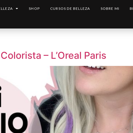
ELLEZA
SHOP
CURSOS DE BELLEZA
SOBRE MI
B
olorista – L’Oreal Paris