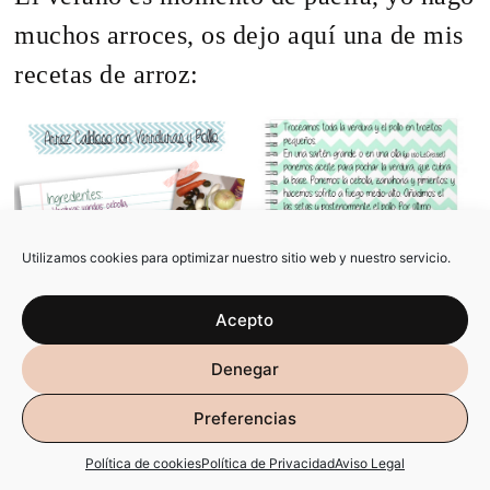
muchos arroces, os dejo aquí una de mis
recetas de arroz:
Utilizamos cookies para optimizar nuestro sitio web y nuestro servicio.
Acepto
Denegar
Preferencias
También es tiempo de ensaladas ¿habéis
visto que tomates? me los compró mi
Política de cookies
Política de Privacidad
Aviso Legal