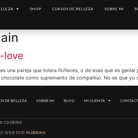
ELLEZA
SHOP
CURSOS DE BELLEZA
SOBRE MI
B
ain
i-love
nes una pareja que tolera ñoñeces, o de esas que es genial
s chocolate como suplemento de compañía). No es que yo s
OS DE BELLEZA
SOBRE MI
BLOG
MI CUENTA
CONTAC
de cookies
EÑO WEB POR
RÚBRIKA