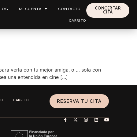
CONCERTAR
LOG
MI CUENTA
CONTACTO
CITA
CARRITO
 para verla con tu mejor amiga, o … sola con
ea una entendida en cine […]
TO
CARRITO
RESERVA TU CITA