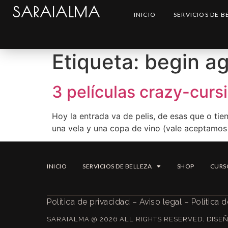
SARAIALMA
INICIO
SERVICIOS DE B
Etiqueta:
begin ag
3 películas crazy-curs
Hoy la entrada va de pelis, de esas que o tie
una vela y una copa de vino (vale aceptamo
INICIO
SERVICIOS DE BELLEZA
SHOP
CURS
Política de privacidad
–
Aviso legal
–
Política 
SARAIALMA @ 2026 ALL RIGHTS RESERVED. DIS