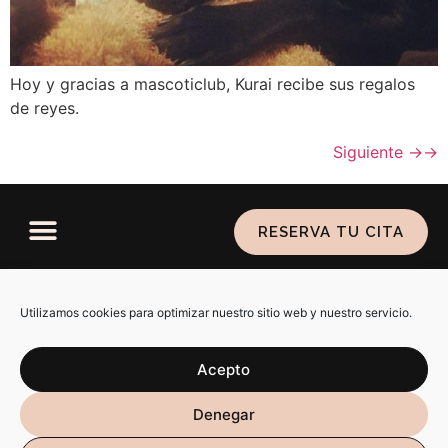
Hoy y gracias a mascoticlub, Kurai recibe sus regalos
de reyes.
Siguiente
→
RESERVA TU CITA
Política de privacidad
–
Aviso legal
–
Política de
cookies
Utilizamos cookies para optimizar nuestro sitio web y nuestro servicio.
Acepto
SARAIALMA @ 2026 ALL RIGHTS RESERVED. DISEÑO WEB
Denegar
POR
RÚBRIKA