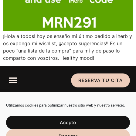
¡Hola a todos! hoy os enseño mi último pedido a iherb y
os expongo mi wishlist, ¡¡acepto sugerencias!! Es un
poco “una lista de la compra” para mí y de paso lo
comparto con vosotros. Healthy mood!
RESERVA TU CITA
Política de privacidad
–
Aviso legal
–
Política de
cookies
Utilizamos cookies para optimizar nuestro sitio web y nuestro servicio.
Acepto
SARAIALMA @ 2026 ALL RIGHTS RESERVED. DISEÑO WEB