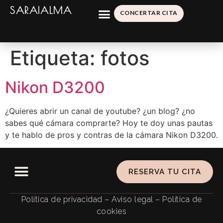
SARAIALMA
CONCERTAR CITA
Etiqueta:
fotos
Nikon D3200
¿Quieres abrir un canal de youtube? ¿un blog? ¿no
sabes qué cámara comprarte? Hoy te doy unas pautas
y te hablo de pros y contras de la cámara Nikon D3200.
RESERVA TU CITA
Política de privacidad
–
Aviso legal
–
Política de
cookies