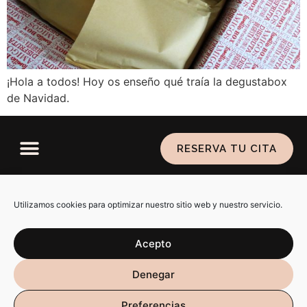
¡Hola a todos! Hoy os enseño qué traía la degustabox
de Navidad.
RESERVA TU CITA
Política de privacidad
–
Aviso legal
–
Política de
cookies
Utilizamos cookies para optimizar nuestro sitio web y nuestro servicio.
Acepto
SARAIALMA @ 2026 ALL RIGHTS RESERVED. DISEÑO WEB
Denegar
POR
RÚBRIKA
Preferencias