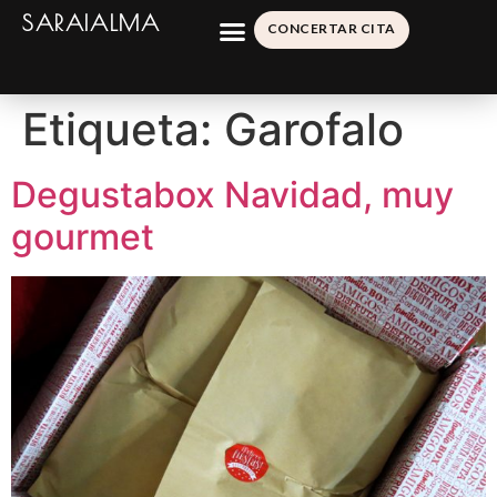
SARAIALMA
CONCERTAR CITA
Etiqueta:
Garofalo
Degustabox Navidad, muy
gourmet