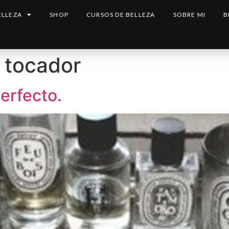
ELLEZA
SHOP
CURSOS DE BELLEZA
SOBRE MI
B
 tocador
erfecto.