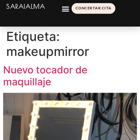
SARAIALMA
CONCERTAR CITA
Etiqueta:
makeupmirror
Nuevo tocador de
maquillaje