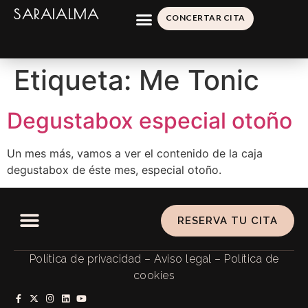
SARAIALMA
CONCERTAR CITA
Etiqueta:
Me Tonic
Degustabox especial otoño
Un mes más, vamos a ver el contenido de la caja
degustabox de éste mes, especial otoño.
RESERVA TU CITA
Política de privacidad
–
Aviso legal
–
Política de
cookies